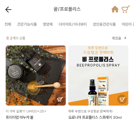
꿀/프로폴리스
전체
건강기능식품
영양제
다이어트/이너뷰티
성인용건강식품
어린이 
총
2
개의 상품
최신순
이 가격 실화?? UMF20+/25+
하루 두번으로 구강항균 완벽하게!
프리미엄 마누카 꿀
오로니아 프로폴리스 스프레이 30ml