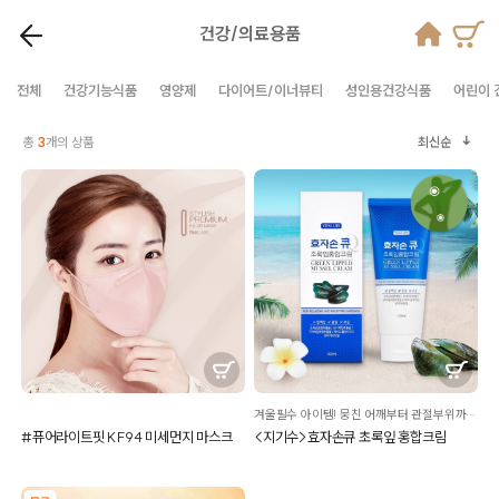
건강/의료용품
전체
건강기능식품
영양제
다이어트/이너뷰티
성인용건강식품
어린이 
총
3
개의 상품
최신순
겨울필수 아이템! 뭉친 어깨부터 관절부위까지 마사지 전용크림
#퓨어라이트핏 KF94 미세먼지 마스크
<지기수>효자손큐 초록잎 홍합크림