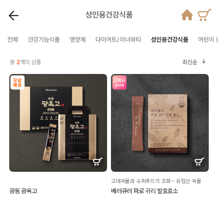
성인용건강식품
전체
건강기능식품
영양제
다이어트/이너뷰티
성인용건강식품
어린이 
총
2
개의 상품
최신순
고대곡물과 슈퍼푸드의 조화~ 유럽산 곡물로 만든 발효효소
광동 광옥고
베러큐러 파로 귀리 발효효소