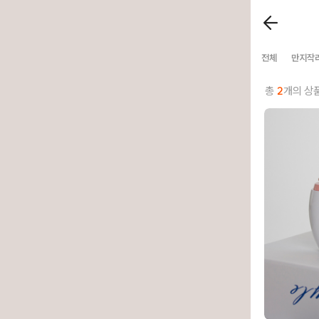
전체
만지작
총
2
개의 상