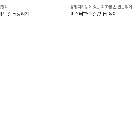
면정리
튐방지기능이 있는 최고급 손,발톱깎이
마트 손톱정리기
미스터그린 손/발톱 깎이