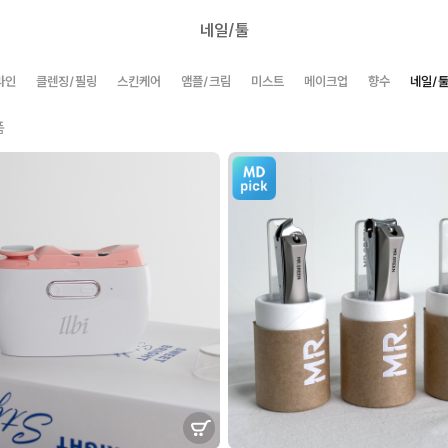
네일/툴
라인
클렌징/필링
스킨케어
앰플/크림
미스트
메이크업
향수
네일/
품