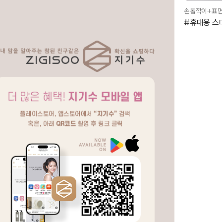
손톱깍이+표
#휴대용 스