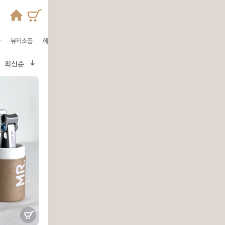
툴
뷰티소품
헤어
바디
선물셋트
최신순