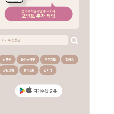
상품권
플러스샴푸
맥주효모
힐라스
강황크림
플러스E
만지작