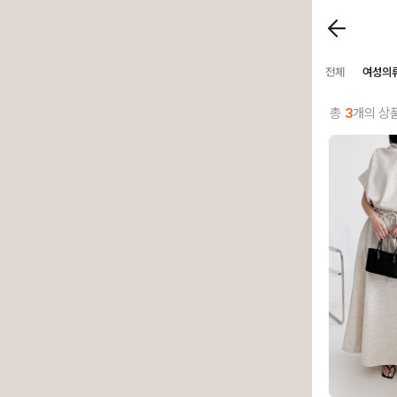
전체
여성의
총
3
개의 상