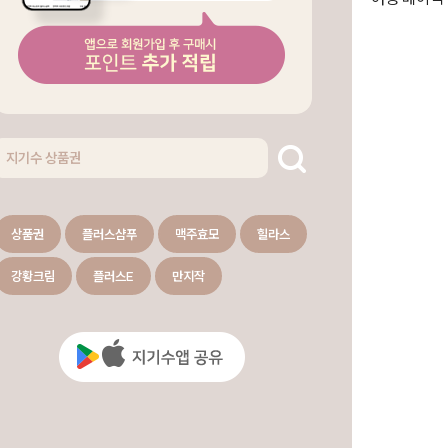
상품권
플러스샴푸
맥주효모
힐라스
강황크림
플러스E
만지작