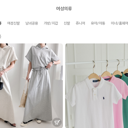
여성의류
류
여성신발
남녀공용
가방/지갑
신발
쥬니어
유아/아동
이너/홈웨
품