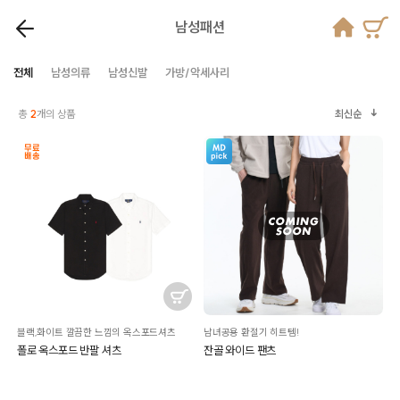
남성패션
전체
남성의류
남성신발
가방/악세사리
총
2
개의 상품
최신순
블랙,화이트 깔끔한 느낌의 옥스포드셔츠
남녀공용 환절기 히트템!
폴로 옥스포드 반팔 셔츠
잔골 와이드 팬츠