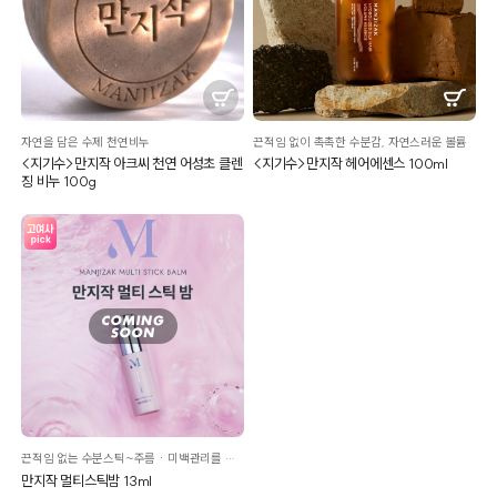
자연을 담은 수제 천연비누
끈적임 없이 촉촉한 수분감, 자연스러운 볼륨
<지기수>만지작 아크씨 천연 어성초 클렌
<지기수>만지작 헤어에센스 100ml
징 비누 100g
끈적임 없는 수분스틱~주름ㆍ미백관리를 한번에!
만지작 멀티스틱밤 13ml