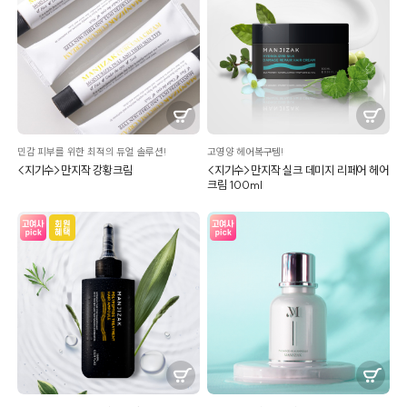
민감 피부를 위한 최적의 듀얼 솔루션!
고영양 헤어복구템!
<지기수>만지작 강황크림
<지기수>만지작 실크 데미지 리페어 헤어
크림 100ml