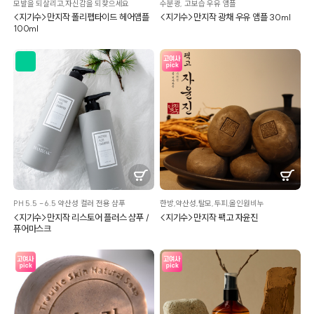
모발을 되살리고,자신감을 되찾으세요
수분광, 고보습 우유 앰플
<지기수>만지작 폴리펩타이드 헤어앰플
<지기수>만지작 광채 우유 앰플 30ml
100ml
PH 5.5 - 6.5 약산성 컬러 전용 샴푸
한방,약산성,탈모,두피,올인원비누
<지기수>만지작 리스토어 플러스 샴푸 /
<지기수>만지작 팩고 자윤진
퓨어마스크