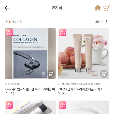
만지작
총
11
개의 상품
최신순
론칭 빅 세일
시그니처향,잇몸,치태,입냄새,충치예방
<지기수>만지작 콜라겐 하이드레이팅 마
<예약>만지작 프리미엄 패밀리 치약
스크 팩
100g