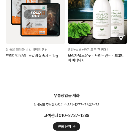
질 좋은 원육과 비법 양념의 만남!
영양+보습+향기 모두 한 병에!
프리미엄 양념 LA갈비 실속세트 1kg
모링가 탈모샴푸ㆍ트리트먼트ㆍ포고니
아 바디워시
무통장입금 계좌
NH농협 주식회사지기수 351-1277-7602-73
고객센터 010-8737-1288