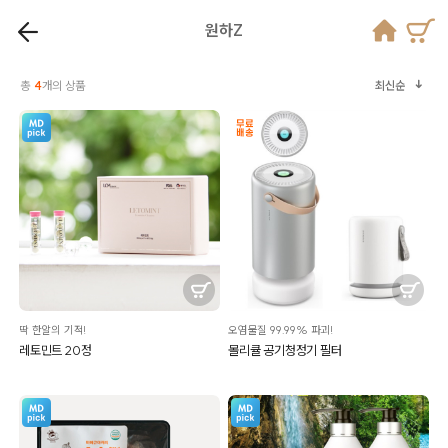
원하Z
총
4
개의 상품
최신순
딱 한알의 기적!
오염물질 99.99% 파괴!
레토민트 20정
몰리큘 공기청정기 필터