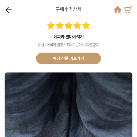
구매후기상세
에피카 발마사지기
옵션 : 에피카 발캉스 EMS 발마사지기(블랙)
해당 상품 바로가기