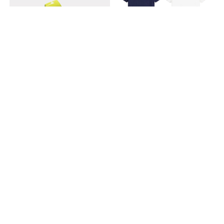
발등 까질 일 없는 가볍고 편한
나이키×스투시 슬리퍼
폴로 PK 반팔 카라티
블랙,화이트 깔끔한 느낌의 옥스포드셔츠
남녀공용 환절기 히트템!
폴로 옥스포드 반팔 셔츠
잔골 와이드 팬츠