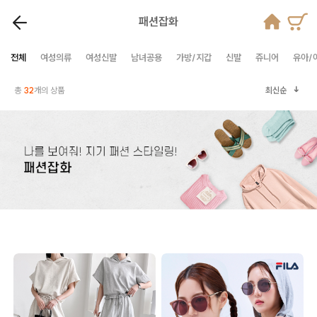
패션잡화
전체
여성의류
여성신발
남녀공용
가방/지갑
신발
쥬니어
유아/
총
32
개의 상품
최신순