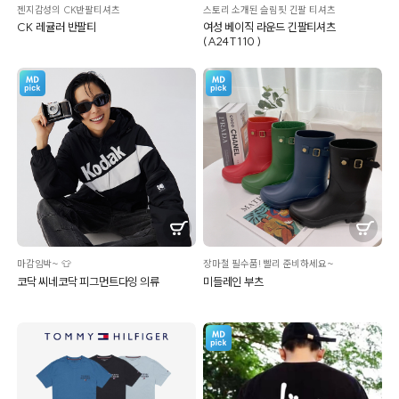
젠지감성의 CK반팔티셔츠
스토리 소개된 슬림핏 긴팔 티셔츠
CK 레귤러 반팔티
여성 베이직 라운드 긴팔티셔츠
(A24T110 )
마감임박~ 👕
장마철 필수품! 빨리 준비하세요~
코닥 씨네코닥 피그먼트다잉 의류
미들레인 부츠