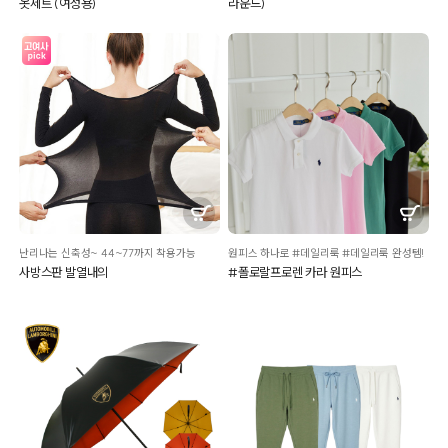
옷세트 (여성용)
라운드)
난리나는 신축성~ 44~77까지 착용가능
원피스 하나로 #데일리룩 #데일리룩 완성템!
사방스판 발열내의
#폴로랄프로렌 카라 원피스