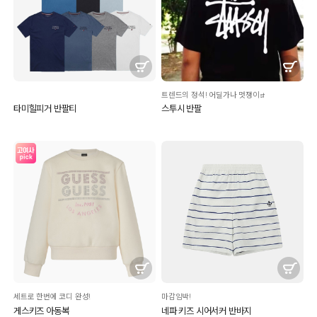
트렌드의 정석! 어딜가나 멋쟁이st
타미힐피거 반팔티
스투시 반팔
세트로 한번에 코디 완성!
마감임박!
게스키즈 아동복
네파 키즈 시어서커 반바지