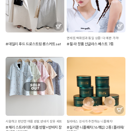
면세점,백화점과 동일 상품! 더 예쁜 가격!
#데일리 후드 드로스트링 롱스커트 set
#휠 라 정품 선글라스 베스트 7종
시원하고 편안한 여름 반팔,반바지 잠옷 세트
필라테스 강사가 추천하는 니플패치!
#체리 스트라이프 리플 반팔+반바지 잠
#실리콘 니플패치(16개입) 2종 (플라워/