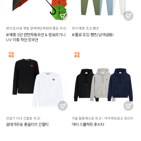
편의성,비와 햇빛 완벽차단해줘야 좋은 우산입니다.
핏이 예쁜 조깅 팬츠
#메종 3단 완전자동우산 & 람보르기니
#폴로 조깅 팬츠(남여공용)
UV 이중 차단 장우산
간절기 이너 긴팔로 최고!
가을 활동복으로 최고~ 아미하트로고 후드티
꼼데가르송 롱슬리브 긴팔티
아미 스몰하트 후드티