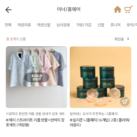
이너/홈웨어
전체
여성의류
여성신발
남녀공용
가방/지갑
신발
쥬니어
유아/
총
2
개의 상품
최신순
시원하고 편안한 여름 반팔,반바지 잠옷 세트
필라테스 강사가 추천하는 니플패치!
#체리 스트라이프 리플 반팔+반바지 잠
#실리콘 니플패치(16개입) 2종 (플라워/
옷세트 (여성용)
라운드)