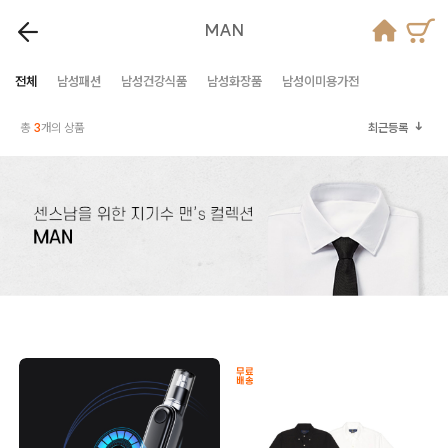
MAN
전체
남성패션
남성건강식품
남성화장품
남성이미용가전
총
3
개의 상품
최근등록