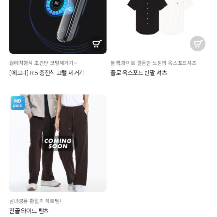
원터치형식 초간단 코털제거기~
블랙,화이트 깔끔한 느낌의 옥스포드셔츠
[에코너] R5 충전식 코털 제거기
폴로 옥스포드 반팔 셔츠
남녀공용 환절기 히트템!
잔골 와이드 팬츠